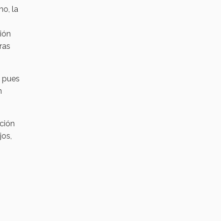
ho, la
ión
ras
, pues
n
ación
jos,