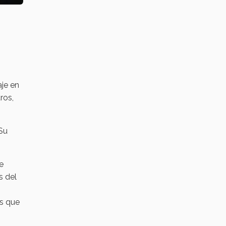
aje en
ros,
 Su
e
s del
os que