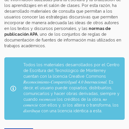
los aprendizajes en el salón de clases. Por esta razón, ha
desarrollado materiales de consulta que permitan a los
usuarios conocer las estrategias discursivas que permiten
incorporar de manera adecuada las ideas de otros autores
en los textos y discursos personales, y las
normas de
publicación APA
, uno de los conjuntos de reglas de
documentación de fuentes de información más utilizados en
trabajos académicos.
Todos los materiales desarrollados por el Centro
de Escritura del Tecnológico de Monterrey
cuentan con la licencia Creative Commons
Reconocimiento-CompartirIgual 4.0 Internacional
.
Es
decir, el usuario puede copiarlos, distribuirlos,
comunicarlos y hacer obras derivadas, siempre y
reconozca
no
cuando
los créditos de la obra,
comercie
con ellos y, si los altera o transforma, los
distribuya
con una licencia idéntica a esta.