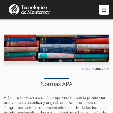
Pasar
al
contenido
principal
INICIO
| Normas APA
Normas APA
El Centro de Escritura está comprometido con la producción
oral y escrita auténtica y original; es decir, promueve el actuar
íntegro mediante el reconocimiento explícito de las fuentes
de información utilizadas para la escritura y la oralización de