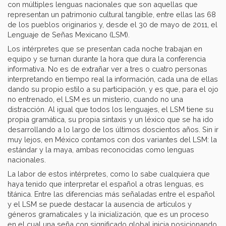
con múltiples lenguas nacionales que son aquellas que
representan un patrimonio cultural tangible, entre ellas las 68
de los pueblos originarios y, desde el 30 de mayo de 2011, el
Lenguaje de Señas Mexicano (LSM).
Los intérpretes que se presentan cada noche trabajan en
equipo y se turnan durante la hora que dura la conferencia
informativa. No es de extrañar ver a tres o cuatro personas
interpretando en tiempo real la información, cada una de ellas
dando su propio estilo a su participación, y es que, para el ojo
no entrenado, el LSM es un misterio, cuando no una
distracción. Al igual que todos los lenguajes, el LSM tiene su
propia gramática, su propia sintaxis y un léxico que se ha ido
desarrollando a lo largo de los últimos doscientos años. Sin ir
muy lejos, en México contamos con dos variantes del LSM: la
estándar y la maya, ambas reconocidas como lenguas
nacionales.
La labor de estos intérpretes, como lo sabe cualquiera que
haya tenido que interpretar el español a otras lenguas, es
titánica. Entre las diferencias más señaladas entre el español
y el LSM se puede destacar la ausencia de artículos y
géneros gramaticales y la inicialización, que es un proceso
en el cual una seña con significado global inicia posicionando