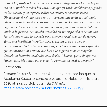
casa. Ahí pasaban largo rato conversando. Algunas noches, la luz se
iba en el pueblo y todos los chiquillos que ya tarde andábamos jugando
en las anchas y terregosas calles corríamos a nuestras casas.
Obviamente el refugio más seguro y cercano que tenía era mi papá,
además, el movimiento de su silla me relajaba. En esas ocasiones, por
alguna misteriosa razón, cuando mi mamá y hermanos ya se habían
unido a la plática, con mucha seriedad mi tío empezaba a contar una
historia que nunca lo parecía pero siempre resultaba ser de terror.
Tenía una habilidad increíble para crear un gran suspenso y
mantenernos atentos hasta conseguir, en el momento menos esperado,
que soltáramos un grito al que luego le seguían unas carcajadas.
Cuando la historia terminaba solo decía: “Bueno, gusto de que me
hayan visto. Me retiro porque su tía Fermina me está esperando”.
Referencia
Redacción. (2016, octubre 13). Las razones por las que la
Academia Sueca le concedió el premio Nobel de Literatura
BBC Mundo
2016 al músico Bob Dylan.
.
https://www.bbc.com/mundo/noticias-37644277