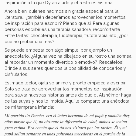
inspiración a la que Dylan alude y el resto es historia.
Ahora bien, quienes nacimos sin gracia especial para la
literatura… ¿también deberíamos aprovechar los momentos
de inspiración para escribir? Pienso que sí. Para algunas
personas escribir es una terapia sanadora, reconfortante.
Entre tantas: chocoterapia, ludoterapia, frutoterapia, etc., ¿por
qué no probar una más?
Se puede empezar con algo simple, por ejemplo un
anecdotario. ¿Alguna vez ha dibujado en su rostro una sonrisa
al recordar un momento divertido o emotivo? ¡Rescátelos!
Brinde a sus seres queridos la posibilidad de conocerlos y
disfrutarlos.
Estimado lector, ojalá se anime y pronto empiece a escribir.
Solo se trata de aprovechar los momentos de inspiración
para salvar nuestras historias antes de que el Alzhéimer haga
de las suyas y nos lo impida. Aquí le comparto una anécdota
de mi temprana infancia:
Mi querido tío Pancho, era el único hermano de mi papá y también diez
años mayor que él, no obstante la diferencia de edad, ambos se tenían
gran estima. Era común que el tío nos visitara por las tardes. Él y mi
papá solían sentarse en unas poltronas mecedoras en el porche de la