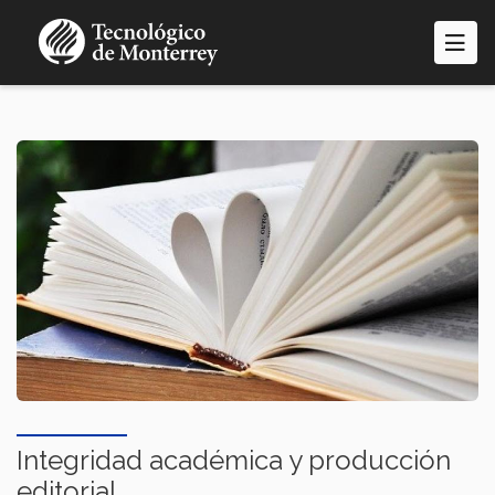
Pasar
al
contenido
principal
Integridad académica y producción
editorial