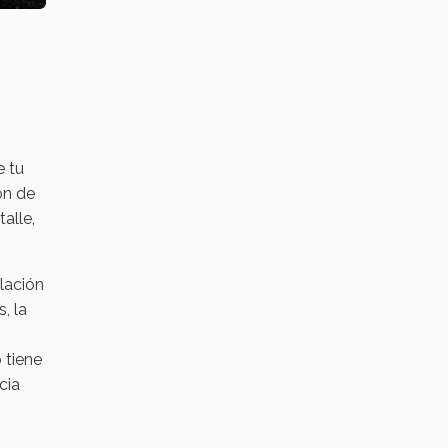
e tu
ón de
alle,
lación
, la
 tiene
cia