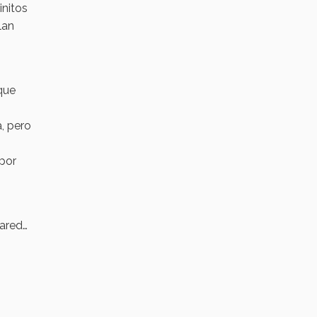
initos
lan
que
a, pero
 por
pared…