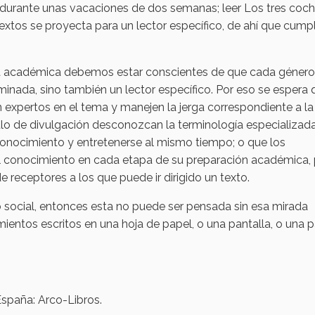
 o durante unas vacaciones de dos semanas; leer Los tres coch
extos se proyecta para un lector específico, de ahí que cump
ura académica debemos estar conscientes de que cada género
minada, sino también un lector específico. Por eso se espera 
an expertos en el tema y manejen la jerga correspondiente a la
ículo de divulgación desconozcan la terminología especializad
conocimiento y entretenerse al mismo tiempo; o que los
 el conocimiento en cada etapa de su preparación académica,
 receptores a los que puede ir dirigido un texto.
cto social, entonces esta no puede ser pensada sin esa mirada
mientos escritos en una hoja de papel, o una pantalla, o una 
España: Arco-Libros.