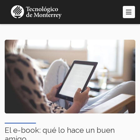
Pasar
al
contenido
principal
El e-book: qué lo hace un buen
amigo