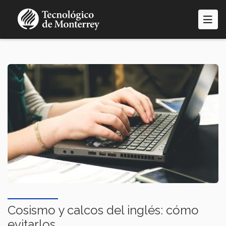
Pasar
al
contenido
principal
Cosismo y calcos del inglés: cómo
evitarlos