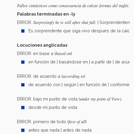
Fallos sintácticos como consecuencia de calcar formas del inglés
. 
Palabras terminadas en -ly
Surprisingly he is still after that fall.
ERROR.
| Sorprendentemen
Es sorprendente que siga vivo después de la caída.
Locuciones anglicadas
based on
ERROR. en base a (
)
en función de | basándose en | a partir de | de acue
according to
ERROR. de acuerdo a (
)
de acuerdo con | según | en función de | conforme 
under my point of View)
ERROR. bajo mi punto de vista (
desde mi punto de vista
first of all
ERROR. primero de todo (
)
antes que nada | antes de nada