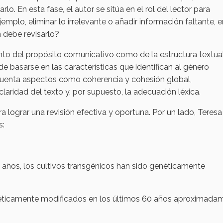
o. En esta fase, el autor se sitúa en el rol del lector para
emplo, eliminar lo irrelevante o añadir información faltante, e
 debe revisarlo?
nto del propósito comunicativo como de la estructura textual
de basarse en las características que identifican al género
 cuenta aspectos como coherencia y cohesión global,
claridad del texto y, por supuesto, la adecuación léxica.
 lograr una revisión efectiva y oportuna. Por un lado, Teresa
s:
ños, los cultivos transgénicos han sido genéticamente
néticamente modificados en los últimos 60 años aproximada