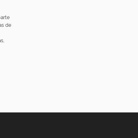
parte
eas de
s,