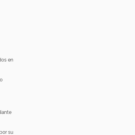
dos en
co
diante
 por su