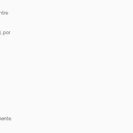
ntre
, por
mente.