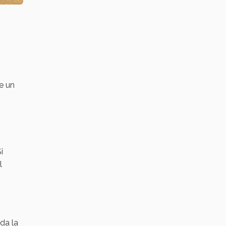
e un
i
l
da la